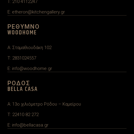
T: 210 4112247
E: etheron@kitchengallery.gr
ΡΕΘΥΜΝΟ
WOODHOME
A: Σταμαθιουδάκη 102
T: 2831024557
E: info@woodhome.gr
ΡΟΔΟΣ
BELLA CASA
A: 13ο χιλιόμετρο Ρόδου – Καμείρου
T: 22410 82 272
E: info@bellacasa.gr