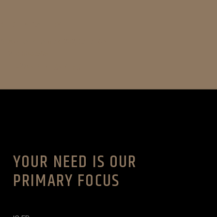
–
KITCHEN GALLERY
A: Λεωφ. Κηφισίας 282, Χαλάνδρι
T:
210 6800595
E:
info2@kitchengallery.gr
YOUR NEED IS OUR
PRIMARY FOCUS