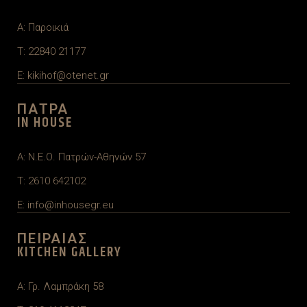
A: Παροικιά
T: 22840 21177
E: kikihof@otenet.gr
ΠΑΤΡΑ
IN HOUSE
A: Ν.Ε.Ο. Πατρών-Αθηνών 57
T: 2610 642102
E: info@inhousegr.eu
ΠΕΙΡΑΙΑΣ
KITCHEN GALLERY
A: Γρ. Λαμπράκη 58