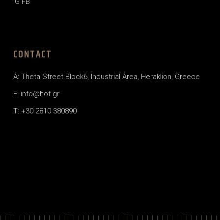
IG
FB
CONTACT
A: Theta Street Block6, Industrial Area, Heraklion, Greece
E: info@hof.gr
T: +30 2810 380890