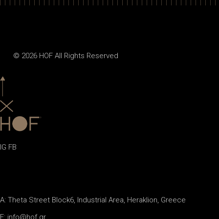
© 2026
HOF
All Rights Reserved
IG
FB
A: Theta Street Block6, Industrial Area, Heraklion, Greece
E: info@hof.gr